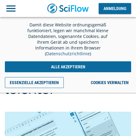
ANMELDUNG
Ausloggen
ANMELDUNG
Damit diese Website ordnungsgemäß
funktioniert, legen wir manchmal kleine
Datendateien, sogenannte Cookies, auf
Ihrem Gerät ab und speichern
Informationen in Ihrem Browser
Schreiben für ein
(
Datenschutzrichtlinie
)
Journal war nie
ALLE AKZEPTIEREN
leichter
ESSENZIELLE AKZEPTIEREN
COOKIES VERWALTEN