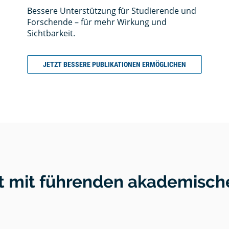
en
quellen
Bessere Unterstützung für Studierende und
g
- Tipps
ele für
Forschende – für mehr Wirkung und
n
beit
Sichtbarkeit.
JETZT BESSERE PUBLIKATIONEN ERMÖGLICHEN
tion
Zitat -
tlichen
,
ng in
& Open
chaftlichen
geln
 mit führenden akademische
ps
zen
r