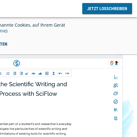
JETZT LOSSCHREIBEN
oggen
annte Cookies, auf Ihrem Gerät
nie
)
LTEN
enlose
Online Text Editor - für einfaches,
gemeinsames Arbeiten
rwalten &
Einführung von SciFlow an Ihrer
Institution