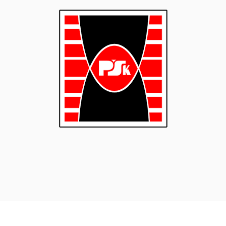
isen
den
n
beit
-
sten
geln
en­
che