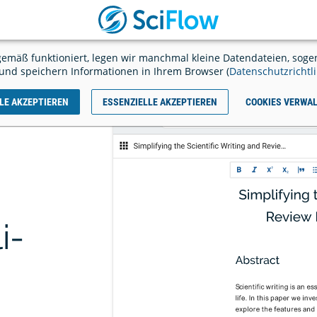
SciFlow
JETZT
LOSSCHREIBEN
starten
Ausl
emäß funktioniert, legen wir manchmal kleine Datendateien, sogen
il
und speichern Informationen in Ihrem Browser (
Datenschutzrichtli
LE AKZEPTIEREN
ESSENZIELLE AKZEPTIEREN
COOKIES VERWA
tenzahlen ab Seite 3 - so
Alternative zu Word - 5 kost
es mit der Nummerierung
Tools im Vergleich
ng (EN)
i­
likationen
y - Referenzen verwalten &
Zotero - Quellen einfach ve
zitieren
verwenden