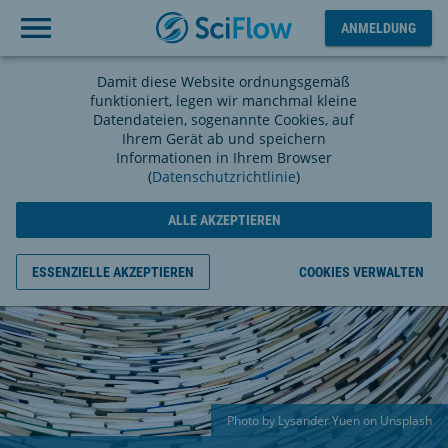
ANMELDUNG
Ausloggen
ANMELDUNG
Damit diese Website ordnungsgemäß
funktioniert, legen wir manchmal kleine
Datendateien, sogenannte Cookies, auf
Ihrem Gerät ab und speichern
Informationen in Ihrem Browser
(
Datenschutzrichtlinie
)
ALLE AKZEPTIEREN
ESSENZIELLE AKZEPTIEREN
COOKIES VERWALTEN
Photo by Lysander Yuen on Unsplash