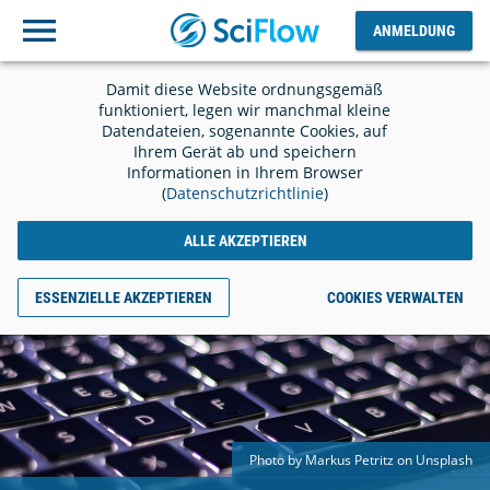
ANMELDUNG
Ausloggen
ANMELDUNG
Damit diese Website ordnungsgemäß
funktioniert, legen wir manchmal kleine
Datendateien, sogenannte Cookies, auf
Ihrem Gerät ab und speichern
Informationen in Ihrem Browser
(
Datenschutzrichtlinie
)
ALLE AKZEPTIEREN
ESSENZIELLE AKZEPTIEREN
COOKIES VERWALTEN
Photo by Markus Petritz on Unsplash