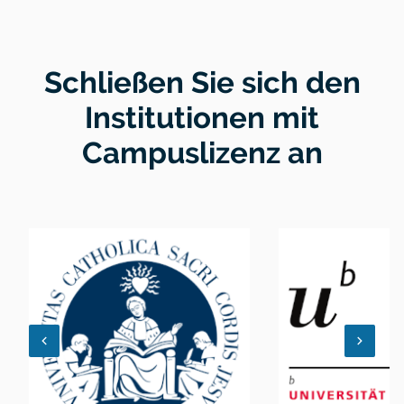
Schließen Sie sich den
Institutionen mit
Campuslizenz an
keyboard_arrow_left
keyboard_arrow_right
PREVIOUS
NEXT
SLIDE
SLIDE