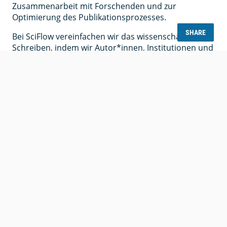
Zusammenarbeit mit Forschenden und zur
Optimierung des Publikationsprozesses.
SHARE
Bei SciFlow vereinfachen wir das wissenschaftliche
Schreiben, indem wir Autor*innen, Institutionen und
Verlage auf einer Plattform zusammenbringen.Egal
ob du an einer Dissertation arbeitest,
Zeitschriftenbeiträge verwaltest oder redaktionelle
Workflows betreust – SciFlow macht den Prozess
einfacher, zugänglicher und effektiver.
Führende
Forschungseinrichtungen
arbeiten mit SciFlow