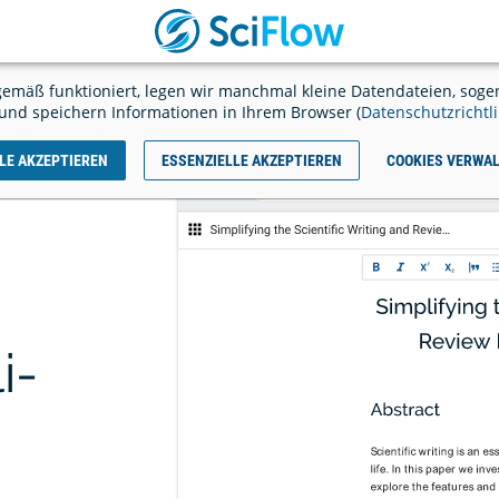
SciFlow
JETZT
LOSSCHREIBEN
starten
Ausl
emäß funktioniert, legen wir manchmal kleine Datendateien, sogen
il
und speichern Informationen in Ihrem Browser (
Datenschutzrichtli
LE AKZEPTIEREN
ESSENZIELLE AKZEPTIEREN
COOKIES VERWA
tenzahlen ab Seite 3 - so
Alternative zu Word - 5 kost
es mit der Nummerierung
Tools im Vergleich
ng (EN)
i­
likationen
y - Referenzen verwalten &
Zotero - Quellen einfach ve
zitieren
verwenden