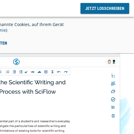
JETZT LOSSCHREIBEN
oggen
annte Cookies, auf Ihrem Gerät
nie
)
LTEN
enlose
Online Text Editor - für einfaches,
gemeinsames Arbeiten
rwalten &
Einführung von SciFlow an Ihrer
Institution