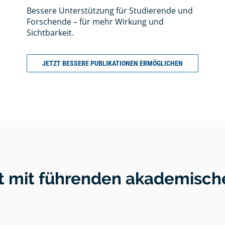
en
quellen
Bessere Unterstützung für Studierende und
g
- Tipps
ele für
Forschende – für mehr Wirkung und
n
beit
Sichtbarkeit.
JETZT BESSERE PUBLIKATIONEN ERMÖGLICHEN
tion
Zitat -
tlichen
,
ng in
& Open
chaftlichen
geln
 mit führenden akademische
ps
zen
r