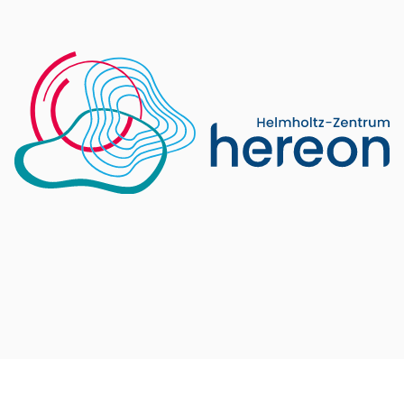
isen
den
n
beit
-
sten
geln
en­
che