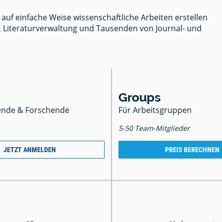
en
quellen
g
- Tipps
uf einfache Weise wissenschaftliche Arbeiten erstellen
ele für
, Literaturverwaltung und Tausenden von Journal- und
n
beit
tion
Zitat -
tlichen
Groups
,
ng in
ende & Forschende
Für Arbeitsgruppen
& Open
chaftlichen
5-50 Team-Mitglieder
JETZT ANMELDEN
PREIS BERECHNEN
geln
ps
zen
r