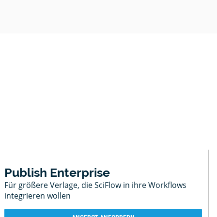
chutzerklärung
chutzerklärung
RDERN
chutzerklärung
EHMEN
chutzerklärung
akt mit uns auf
RDERN
akt mit uns auf
RDERN
akt mit uns auf
Publish Enterprise
akt mit uns auf
Für größere Verlage, die SciFlow in ihre Workflows
integrieren wollen