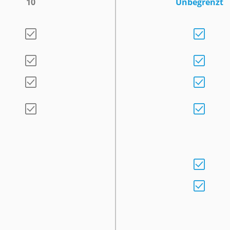
10
Unbegrenzt
isen
den
n
beit
-
sten
geln
en­
che