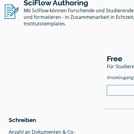
SciFlow Authoring
Schreib
Change
Internet
durch
Trackin
zitieren 
Mit SciFlow können Forschende und Studierende a
einen
in
& Beispi
und formatieren - in Zusammenarbeit in Echtzeit
Leitfade
SciFlow
Deine Ar
Institutstemplates.
Disserta
Direktes 
veröffen
korrekte
Free
- Verlage
Anwendu
Für Studier
Kosten 
wissens
Access
Arbeiten
Einzelzugang
List
Zitierre
- 10 Tip
für
Referen
Schreiben
in Deine
Arbeit
Anzahl an Dokumenten & Co-