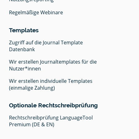
Regelmäßige Webinare
Templates
Zugriff auf die Journal Template
Datenbank
Einmalige Setup K
€0 (exkl. Mwst)
Wir erstellen Journaltemplates für die
Nutzer*innen
Jährliche Gebühr:
Pro
€0 (exkl. Mwst)
Was möchten Sie 
Wir erstellen individuelle Templates
€750/J
unlimi
Bücher
(einmalige Zahlung)
€25
Änderu
Journals
Premiu
Pro
Optionale Rechtschreibprüfung
Pro
Journa
Converter
Portals
Wie viele Journal
unlimi
Rechtschreibprüfung LanguageTool
kollaborat
Nutzun
Änderu
Premium (DE & EN)
Automatis
Webin
Premiu
EPUB, XM
Nennen Sie 1-2 Ih
Journa