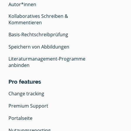
Autor*innen
Kollaboratives Schreiben &
Kommentieren
Zitierwe
- finde 
Basis-Rechtschreibprüfung
richtige
Stil für
Deine Ar
Speichern von Abbildungen
Literaturmanagement-Programme
anbinden
Richtig
zitieren 
Die
wichtig
Pro features
Zitierre
für wiss
Change tracking
schaftli
Arbeiten
Premium Support
Portalseite
Nutzungsreporting