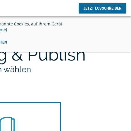
JETZT LOSSCHREIBEN
oggen
annte Cookies, auf Ihrem Gerät
nie
)
LTEN
g & Publish
enlose
Online Text Editor - für einfaches,
gemeinsames Arbeiten
an wählen
rwalten &
Einführung von SciFlow an Ihrer
Institution