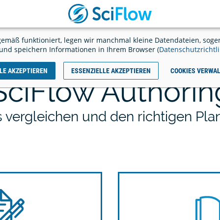
SciFlow
JETZT
LOSSCHREIBEN
starten
Ausl
emäß funktioniert, legen wir manchmal kleine Datendateien, sogen
il
und speichern Informationen in Ihrem Browser (
Datenschutzrichtli
LE AKZEPTIEREN
ESSENZIELLE AKZEPTIEREN
COOKIES VERWA
 SciFlow Authorin
tenzahlen ab Seite 3 - so
Alternative zu Word - 5 kost
es mit der Nummerierung
Tools im Vergleich
 vergleichen und den richtigen Pl
ng (EN)
likationen
y - Referenzen verwalten &
Zotero - Quellen einfach ve
zitieren
verwenden