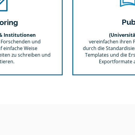
eit
sches
Pub
oring
n -
ent
rverzeichnis
ten
ns
ingt Dein
& Institutionen
(Universitä
nd
haftliches
e Forschenden und
vereinfachen ihren 
eßen
zeichnis
f einfache Weise
durch die Standardisie
eiten zu schreiben und
Templates und die Ers
ieren.
Exportformate a
e Ihr
Mit
 &
tion
ise
arbeit
tionen
 &
ppt es
nd
e
iziert
ss
ren
en
ere