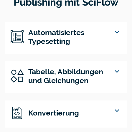
Publishing mit SciFlow
expand_more
Automatisiertes
Typesetting
expand_more
Tabelle, Abbildungen
und Gleichungen
expand_more
Konvertierung