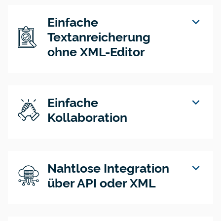
expand_more
Einfache
Textanreicherung
ohne XML-Editor
expand_more
Einfache
Kollaboration
expand_more
Nahtlose Integration
über API oder XML