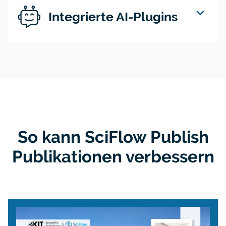
expand_more
Integrierte AI-Plugins
So kann SciFlow Publish
Publikationen verbessern