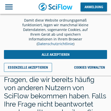
ANMELDUNG
Ausloggen
ANMELDUNG
Damit diese Website ordnungsgemäß
funktioniert, legen wir manchmal kleine
Datendateien, sogenannte Cookies, auf
Ihrem Gerät ab und speichern
Informationen in Ihrem Browser
Frequently Asked
(
Datenschutzrichtlinie
)
Questions
ALLE AKZEPTIEREN
ESSENZIELLE AKZEPTIEREN
COOKIES VERWALTEN
Hier finden Sie Antworten auf
Fragen, die wir bereits häufig
von anderen Nutzern von
SciFlow bekommen haben. Falls
Ihre Frage nicht beantwortet