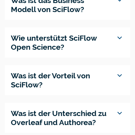
expand_more
Was ist das Business
Modell von SciFlow?
expand_more
Wie unterstützt SciFlow
Open Science?
expand_more
Was ist der Vorteil von
SciFlow?
expand_more
Was ist der Unterschied zu
Overleaf und Authorea?