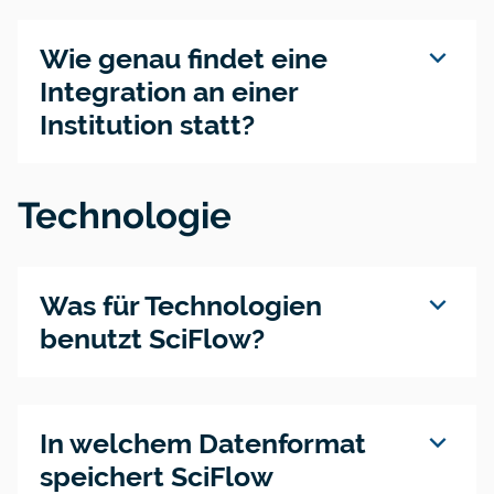
expand_more
Wie genau findet eine
Integration an einer
Institution statt?
Technologie
expand_more
Was für Technologien
benutzt SciFlow?
expand_more
In welchem Datenformat
speichert SciFlow