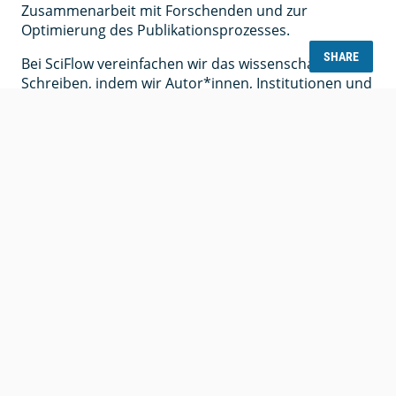
Zusammenarbeit mit Forschenden und zur
Optimierung des Publikationsprozesses.
SHARE
Bei SciFlow vereinfachen wir das wissenschaftliche
Schreiben, indem wir Autor*innen, Institutionen und
Verlage auf einer Plattform zusammenbringen.Egal
ob du an einer Dissertation arbeitest,
Zeitschriftenbeiträge verwaltest oder redaktionelle
Workflows betreust – SciFlow macht den Prozess
einfacher, zugänglicher und effektiver.
Führende
Forschungseinrichtungen
arbeiten mit SciFlow