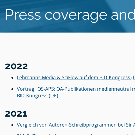
JATS-XM
The
Press coverage and
How to
Emergin
cite a
Bachelo
Standar
Zotero -
website:
thesis -
in
easily
learn th
how to
Academ
manage
basics &
write it
Publish
use
see
with
for
referenc
example
ease
Everyon
2022
Lehmanns Media & SciFlow auf dem BID-Kongress (
Introdu
Barriere
SciFlow
- Sind Ih
Vortrag "OS-APS: OA-Publikationen medienneutral m
at your
Publika
BID-Kongress (DE)
instituti
bereit?
2021
Vergleich von Autoren-Schreibprogrammen bei Sir A