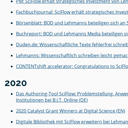
PM: SciFlow erhält strategisches Investment von L
Accessib
– Are yo
publicat
Fachbuchjournal: SciFlow erhält strategisches Inv
ready?
Börsenblatt: BOD und Lehmanns beteiligen sich an S
Buchreport: BOD und Lehmanns Media beteiligen sic
Duden.de: Wissenschaftliche Texte fehlerfrei schre
Lehmanns: Wissenschaftlich schreiben leicht gemach
CONTENTshift accelerator: Congratulations to SciFl
2020
Das Authoring-Tool SciFlow: Problemstellung, Anw
Institutionen bei B.I.T. Online (DE)
2020 Catalyst Grant Winners at Digital Science (EN)
Digitale Bibliothek mit SciFlow erweitern bei Lehma