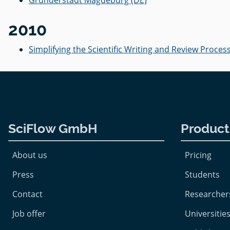
2010
Simplifying the Scientific Writing and Review Process
SciFlow GmbH
Product
About us
Pricing
Press
Students
Contact
Researcher
Job offer
Universities