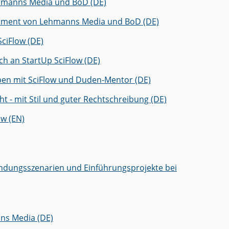
ehmanns Media und BoD (DE)
ility
ur
ions
estment von Lehmanns Media und BoD (DE)
ciFlow (DE)
h an StartUp SciFlow (DE)
iben mit SciFlow und Duden-Mentor (DE)
t - mit Stil und guter Rechtschreibung (DE)
ow (EN)
endungsszenarien und Einführungsprojekte bei
nns Media (DE)