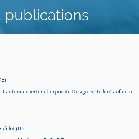
L:
 publications
g
r
d
e
ic
 &
ing
es
s
e?
DE)
ce
freiheit
re
it automatisiertem Corporate Design erstellen" auf dem
tionen
on
pfelot (DE)