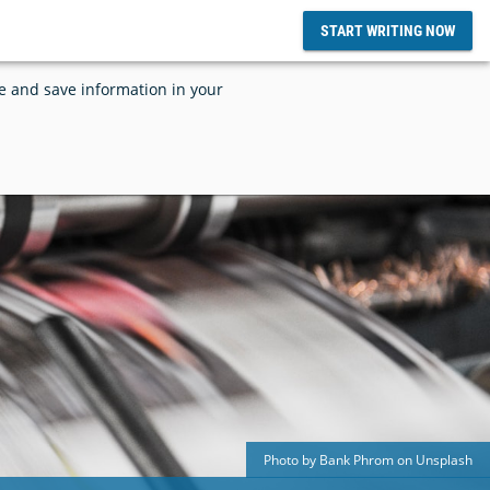
START WRITING NOW
ce and save information in your
d SciFlow
tize and
SciFlow and Grounded AI Announces
lows
Integration
Photo by Bank Phrom on Unsplash